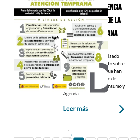
COMÚN DE REFERENCIA
PARA LA MEJORA DE LA
ATENCIÓN TEMPRANA
4 Feb 2025
Este documento, impulsado
desde el Real Patronato sobre
Discapacidad y en el que han
trabajado el Ministerio de
Derechos Sociales, Consumo y
Agenda...
leer más
«