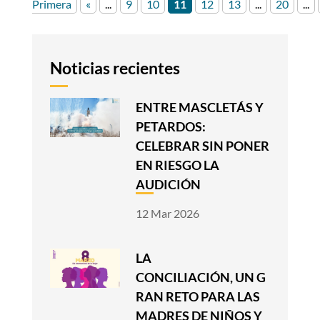
Primera
«
...
9
10
11
12
13
...
20
...
Noticias recientes
ENTRE MASCLETÁS Y
PETARDOS:
CELEBRAR SIN PONER
EN RIESGO LA
AUDICIÓN
12 Mar 2026
LA
CONCILIACIÓN, UN G
RAN RETO PARA LAS
MADRES DE NIÑOS Y